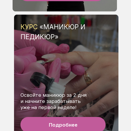
дипломы гос. образца
02
ПРАКТИКА С 1-ГО ДНЯ
90% выпускников работают
03
РАССРОЧКА 0%
оплата без переплат
04