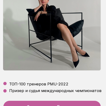
НАВИГАЦИЯ
О нас
Курсы
Документы
Отзывы
FAQ
КУРСЫ
Визажист как профессия
Перманентный макияж (3 зоны)
Таргетированная реклама с нуля
Курс «Маникюр и педикюр»
ДОКУМЕНТЫ
Политика конфиденциальности
Договор оферты