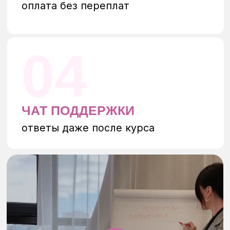
школы Екатерины Жуковой
Этот проект был создан, чтобы дать
мастерам не просто навыки, а создать
экосистему для самостоятельности.
Наши ученики работают в топ-салонах России
и создают собственный бизнес. Моя миссия
дать женщинам (особенно в декрете!)
начинающим и действующим мастерам
не только профессиональные навыки (визаж,
перманентный макияж, маникюр) но и ключ
к их финансовой свободе