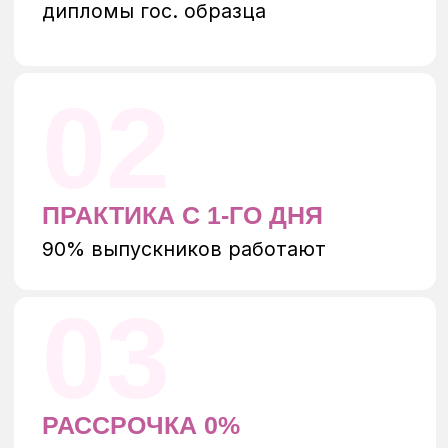
ОФИЦИАЛЬНОЕ ОБУЧЕНИЕ —
ВАША УВЕРЕННОСТЬ В
ЗАВТРАШНЕМ ДНЕ
Лицензия
Образцы дипломов
Договор для ознакомления
Программа курса
Посмотреть документы
Запросить программу
ОБ ОСНОВАТЕЛЕ
УЧЕБНОГО ЦЕНТРА
Я — Екатерина Жукова, владелец
и руководитель Бьюти — пространства
«ЛЕС», а так же основатель лицензированной